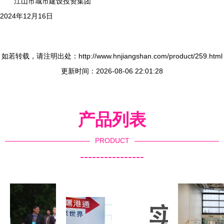
江山市城市建设投资集团
2024年12月16日
如若转载，请注明出处：http://www.hnjiangshan.com/product/259.html
更新时间：2026-08-06 22:01:28
产品列表
PRODUCT
----------------