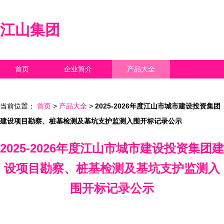
江山集团
首页
企业简介
产品大全
联系我们
企业信息
访客留言
当前位置：
首页
>
产品大全
>
2025-2026年度江山市城市建设投资集团
建设项目勘察、桩基检测及基坑支护监测入围开标记录公示
2025-2026年度江山市城市建设投资集团建
设项目勘察、桩基检测及基坑支护监测入
围开标记录公示