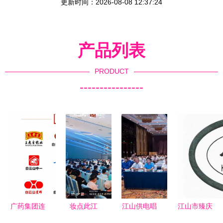
更新时间：2026-08-08 12:37:24
产品列表
PRODUCT
----------------
广药集团连
妆点此江
江山供电唱
江山市臻庆
续11年登顶
山，今朝更
响时代强
木制品厂