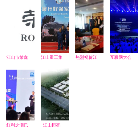
中国中药百
好看——中
音，青春激
江山集团旗
强榜首，江
国陶瓷产业
扬礼赞伟大
下匠心筑造
山集团等老
总部基地15
祖国——江
的木艺典范
牌劲旅持续
年变奏曲
山市供电公
领跑行业
司团委成功
举办“红歌
江山市荣鑫
江山重工集
热烈祝贺江
互联网大会
颂祖国”合
蜂产品厂
团企业文化
山集团
上的新面孔
唱比赛
江山集团旗
宣传月活动
2018唐山
马云们的缺
下的甜蜜事
正式启动
地区养殖峰
席与江山集
业
会圆满成功
团的启示
红利之潮已
江山恒亮
去，奋进之
蜂业翘楚，