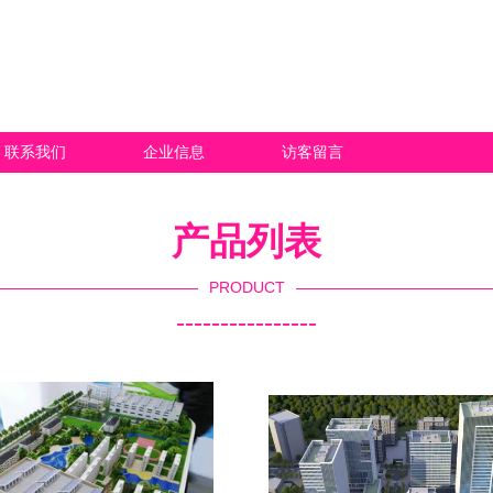
联系我们
企业信息
访客留言
产品列表
PRODUCT
----------------