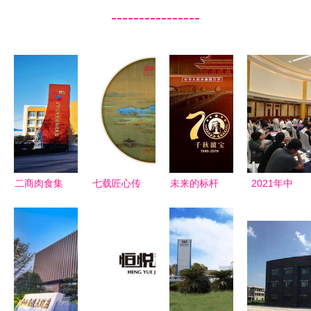
----------------
二商肉食集
七载匠心传
未来的标杆
2021年中
团获评AA
承经典 汉
建国·千秋
国上市公司
主体信用评
合茶系蓄势
徽宝与江山
百强排行榜
级，江山集
待发——江
集团的远见
在沪发布
团再添信誉
山集团 时
与担当
500强企业
基石
间沉淀的东
实力迈上新
方茶韵
台阶，江山