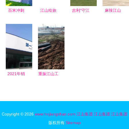
集团表现亮
百米冲刺
江山绘旅
吉利“守江
麻辣江山
眼
衢州高楼争
辽宁省恒悦
山” 从拓疆
刘伟与江山
霸，江山集
江山旅行社
到深耕的品
集团的休闲
团问鼎天际
与集团发展
牌哲学
食品帝国崛
线
纪实
起记
2021年销
重振江山工
售数据 中
业雄风 以
国品牌乘用
管网建设为
车占据半壁
基，筑牢园
江山，守旧
区发展之翼
Copyright © 2026
www.hnjiangshan.com
江山集团
江山集团
江山集团
者为何越卖
版权所有
Sitemap
越惨？