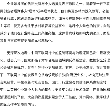
企业领导者的代际交替与个人选择是表层原因之一。随着第一代互联
网创业者逐渐步入“退休”或半退休状态，他们将更多精力投入教育、公益
等新领域，或退居幕后进行战略指导。如马云在卸任阿里巴巴集团董事局
主席后，便更多专注于乡村教育等公益事业。这种个人角色的转变，自然
减少了他们在行业峰会上的高频亮相。这并非意味着影响力的消失，而是
其参与方式变得更加多元和幕后化。
更深层次地看，中国互联网行业的监管环境与治理逻辑已发生显著变
化。过去几年，国家加强了对平台经济领域的反垄断监管、数据安全治理
和金融科技规范，旨在引导行业更加健康、有序、公平地发展。在此背景
下，互联网企业的发展重心从追求规模扩张的“野蛮生长”，转向更加注重
合规经营、科技创新与社会责任。因此，行业盛会的话语体系也相应转
变，从昔日企业家个人魅力的舞台，更多变为探讨技术前沿、产业协同和
治理规则的平台。大会的议题更多聚焦于人工智能、算力网络、数字经济
国际合作等实质性内容。