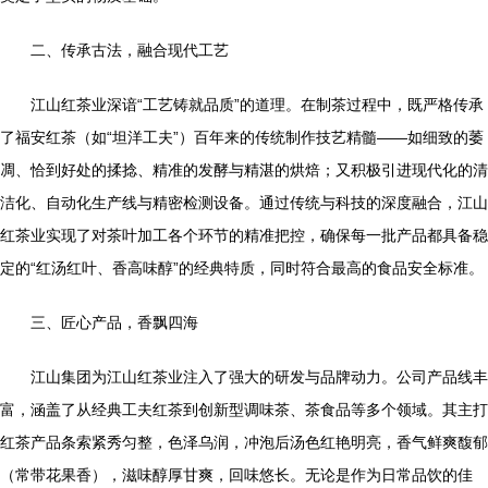
二、传承古法，融合现代工艺
江山红茶业深谙“工艺铸就品质”的道理。在制茶过程中，既严格传承
了福安红茶（如“坦洋工夫”）百年来的传统制作技艺精髓——如细致的萎
凋、恰到好处的揉捻、精准的发酵与精湛的烘焙；又积极引进现代化的清
洁化、自动化生产线与精密检测设备。通过传统与科技的深度融合，江山
红茶业实现了对茶叶加工各个环节的精准把控，确保每一批产品都具备稳
定的“红汤红叶、香高味醇”的经典特质，同时符合最高的食品安全标准。
三、匠心产品，香飘四海
江山集团为江山红茶业注入了强大的研发与品牌动力。公司产品线丰
富，涵盖了从经典工夫红茶到创新型调味茶、茶食品等多个领域。其主打
红茶产品条索紧秀匀整，色泽乌润，冲泡后汤色红艳明亮，香气鲜爽馥郁
（常带花果香），滋味醇厚甘爽，回味悠长。无论是作为日常品饮的佳