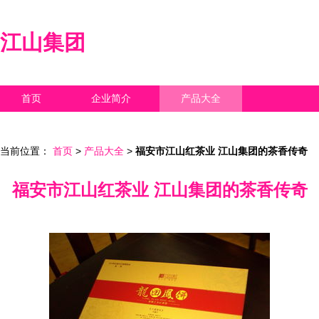
江山集团
首页
企业简介
产品大全
联系我们
企业信息
访客留言
当前位置：
首页
>
产品大全
>
福安市江山红茶业 江山集团的茶香传奇
福安市江山红茶业 江山集团的茶香传奇