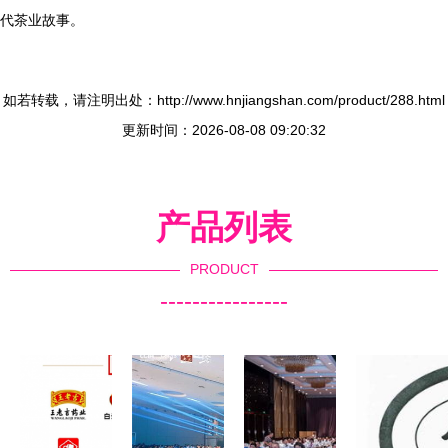
代茶业故事。
如若转载，请注明出处：http://www.hnjiangshan.com/product/288.html
更新时间：2026-08-08 09:20:32
产品列表
PRODUCT
----------------