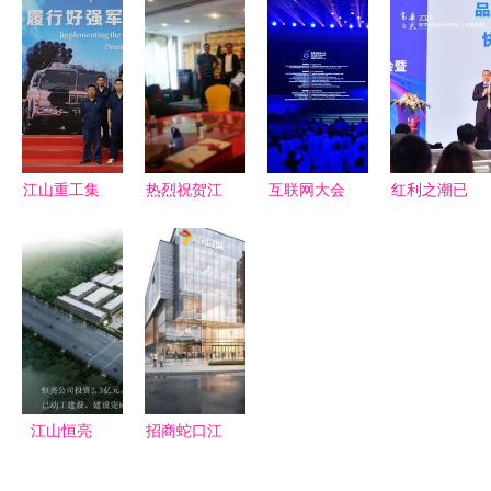
好看——中
音，青春激
江山集团旗
江山集团旗
国陶瓷产业
扬礼赞伟大
下匠心筑造
下的甜蜜事
总部基地15
祖国——江
的木艺典范
业
年变奏曲
山市供电公
司团委成功
举办“红歌
江山重工集
热烈祝贺江
互联网大会
红利之潮已
颂祖国”合
团企业文化
山集团
上的新面孔
去，奋进之
唱比赛
宣传月活动
2018唐山
马云们的缺
心不止 江
正式启动
地区养殖峰
席与江山集
山集团成功
会圆满成功
团的启示
举办数字化
营销大会暨
金牛奖颁奖
典礼
江山恒亮
招商蛇口江
蜂业翘楚，
山境 市府