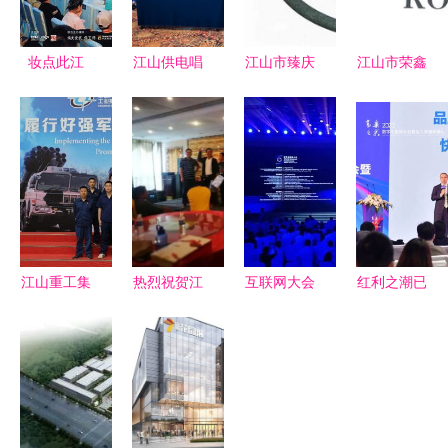
妆点此江
江山供电唱
江山市臻庆
江山市荣鑫
山，今朝更
响时代强
木制品厂
蜂产品厂
好看——中
音，青春激
江山集团旗
江山集团旗
国陶瓷产业
扬礼赞伟大
下匠心筑造
下的甜蜜事
总部基地15
祖国——江
的木艺典范
业
年变奏曲
山市供电公
司团委成功
举办“红歌
江山重工集
热烈祝贺江
互联网大会
红利之潮已
颂祖国”合
团企业文化
山集团
上的新面孔
去，奋进之
唱比赛
宣传月活动
2018唐山
马云们的缺
心不止 江
正式启动
地区养殖峰
席与江山集
山集团成功
会圆满成功
团的启示
举办数字化
营销大会暨