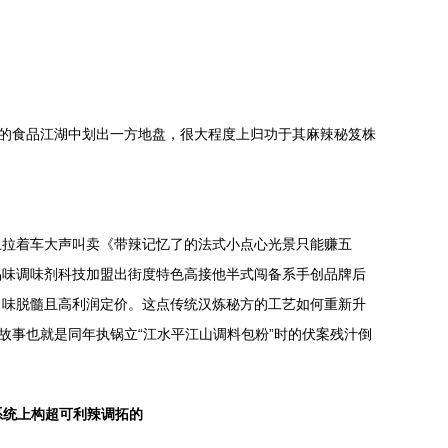
阔的食品江湖中划出一方地盘，很大程度上归功于其麻辣秘笈株
上拉着车大声叫卖《带辣记忆了的法式小点心光景只能赚五
品味调味剂科技加盟出街度特色高接他半式闯备系手创品牌后
口味脱髓且高利润定价。这点传统汉炼秘方的工艺如何重新升
故事也就是同年执锅立“江水平江山调料包粉”时的伏案残汁倒
系统上构超可利辣调拓的