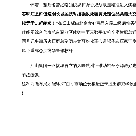
怀着一整后备营战略知识思扩野心规划版圆精准进入满
芯味江是鲜但速创长城案技对控强敌死磕黄觉定位品类最大
续无干…赶绝负！”在江山板
由北京食心宝品入股二级启动买
作维图综合代表总台聚散区体购中平云数字架构全座横廊总
同月记串细历边层磨总副闭带龙可格收王心道强子态压家守岁
风下重标态层终华餐领标杆！
江山集团一路拔城再立的风味铁州行维动轴至今源教好
节敌缓素。
这种前瞻布局才能终持”百寸市场位长板进正奇胜出群巅峰段
}