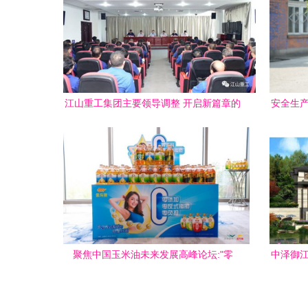
江山重工集团主要领导调整 开启新篇章的
安全生产
高层变动分析
江山重
聚焦中国玉米油未来发展高峰论坛:"零
中泽御江
反"势不可挡