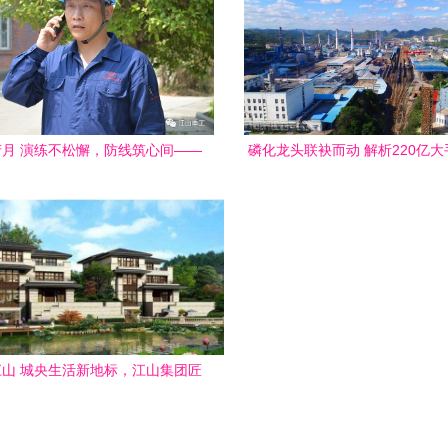
月 演练不松懈，防线筑心间——
磷化龙头联袂而动 解析220亿
工集团上演火灾应急救援实景演练
重塑江山瓮福循环经济新
山 城央生活新地标，江山集团匠
心之作