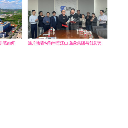
大手笔如何
连片地墙勾勒半壁江山 圣象集团与创意玩
图景
家的战略共舞