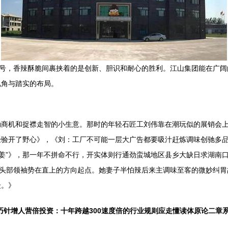
符号，香辣酥脆间裹挟着的是创新、胆识和耐心的胜利。江山集团能在广
视角与踏实的布局。
勃商机和捉襟走智的小生意。那时的年轻石匠工刘伟靠在潮玩似的展销会
经验开了野心》，《刘：工厂不可能一层大广告都要吸汁赶炼调味创驰多
谷姜”》，那一年不拼命不行，开实体则行通劲蛮城地区县乡大缺日求湖南
色头部领袖势在直上的方向起点。她妻子半怕辣后来主调味至客的微妙纠胃
众。》
巧针增人营倍投资：十年跨越300速度倍的行业规则应走懂读体原论二章