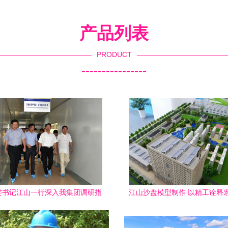
产品列表
PRODUCT
----------------
委书记江山一行深入我集团调研指
江山沙盘模型制作 以精工诠释
导工作
——江删集团专业服务引领行