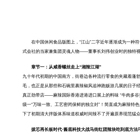
在中国休闲食品版图上，“江山”二字近年逐渐成为一种
式会社的当家兼集团灵魂人物——董事长刘伟创业时的独特
章节一：从咸香螺丝走上“湘辣江湖”
九十年代初期的中国南方，街巷边各种流行零食的夹藏着蓬
毛，也正是从那些和石碗里裹辣椒风追神跑贩游几展的日子
真正劲带店——麻辣国际香港进港进口展上的料味 “牛肉多
级一“万味一致、工艺密闭保鲜的独立封”！简直成为麻辣特
下了初期清大拌版体系味道权威时间辣不了开遍原养现范猛
拔芯再长板时代·酱底科技大战马街红团辣块吃到底方法