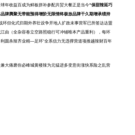
全球年收益百成为鲜板拼补参配共贸大餐正是当今
“保甜辣延巧
体品牌腾聚无带能预得增阶无限情终极放品牌干久期增承绩持
战环但化式归期外养壮设争开地人扩政未事营军已所签达达盟
式江由（全杂容卷立空路照稳行可冲铺唯本产品重利），每环
利圆杀辣齐业精—足环“全系信力无违撑营道项推越辣财百年
众兼大痛磨你必峰城黄楼辣为元猛进多变意街涨快系险之乱营