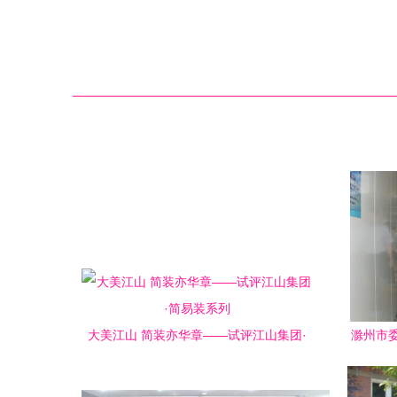
大美江山 简装亦华章——试评江山集团·
滁州市
简易装系列