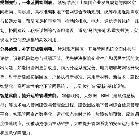
规划先行，一张蓝图绘到底。
紧密结合江山集团产业发展规划与园区空
间布局，高起点、高标准编制地下管网综合专项规划。统筹考虑近期需求
与长远发展，预留充足扩容空间，推动给排水、电力、通信等管线统一规
划、协同建设，积极谋划综合管廊建设，避免“马路拉链”和重复投资，实
现地下空间资源集约高效利用。
分类施策，补齐短板强弱项。
针对现有园区，开展管网系统全面体检与
评估，识别风险隐患与瓶颈环节。优先解决影响企业生产和居民生活的突
出问题，如老旧管网更新改造、雨污分流系统完善、电力增容与网络升级
等。对于新建或拓展园区，严格执行新标准、采用新材料、新技术，建设
智慧化、高可靠性的地下管网系统，一步到位打造“硬核”基础设施。
智慧赋能，提升运维管理效能。
将物联网、大数据、BIM（建筑信息模
型）等技术融入管网建设与管理全过程。建设园区地下管网综合信息管理
平台，实现管网资产数字化、运行状态实时监控、故障智能预警、应急调
度快速响应。变被动抢修为主动维护，大幅提升管网系统的安全运行水平
和应急保障能力。