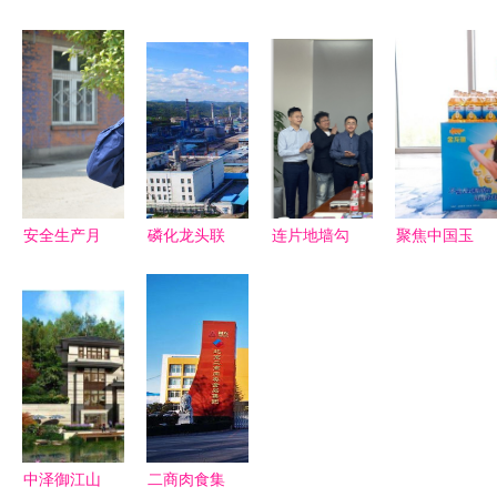
记江山一行
型制作 以
团重点项目
团主要领导
深入我集团
精工诠释宏
揭秘 江山
调整 开启
调研指导工
伟蓝图——
集团的绿色
新篇章的高
作
江删集团专
建筑革命
层变动分析
业服务引领
行业标杆
安全生产月
磷化龙头联
连片地墙勾
聚焦中国玉
演练不松
袂而动 解
勒半壁江山
米油未来发
懈，防线筑
析220亿大
圣象集团与
展高峰论
心间——江
手笔如何重
创意玩家的
坛:"零反"势
山重工集团
塑江山瓮福
战略共舞
不可挡
上演火灾应
循环经济新
急救援实景
图景
演练
中泽御江山
二商肉食集