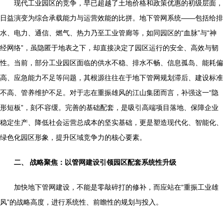
现代工业园区的竞争，早已超越了土地价格和政策优惠的初级层面，
日益演变为综合承载能力与运营效能的比拼。地下管网系统——包括给排
水、电力、通信、燃气、热力乃至工业管廊等，如同园区的“血脉”与“神
经网络”，虽隐匿于地表之下，却直接决定了园区运行的安全、高效与韧
性。当前，部分工业园区面临的供水不稳、排水不畅、信息孤岛、能耗偏
高、应急能力不足等问题，其根源往往在于地下管网规划滞后、建设标准
不高、管养维护不足。对于志在重振雄风的江山集团而言，补强这一“隐
形短板”，刻不容缓。完善的基础配套，是吸引高端项目落地、保障企业
稳定生产、降低社会运营总成本的坚实基础，更是塑造现代化、智能化、
绿色化园区形象，提升区域竞争力的核心要素。
二、 战略聚焦：以管网建设引领园区配套系统性升级
加快地下管网建设，不能是零敲碎打的修补，而应站在“重振工业雄
风”的战略高度，进行系统性、前瞻性的规划与投入。