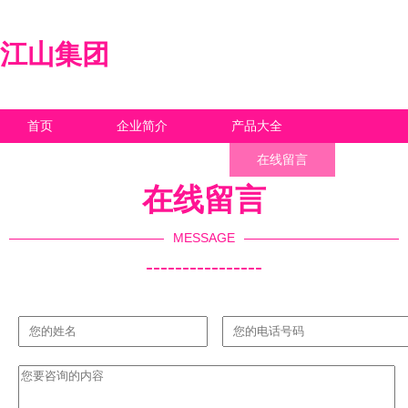
江山集团
首页
企业简介
产品大全
联系我们
企业信息
在线留言
在线留言
MESSAGE
----------------