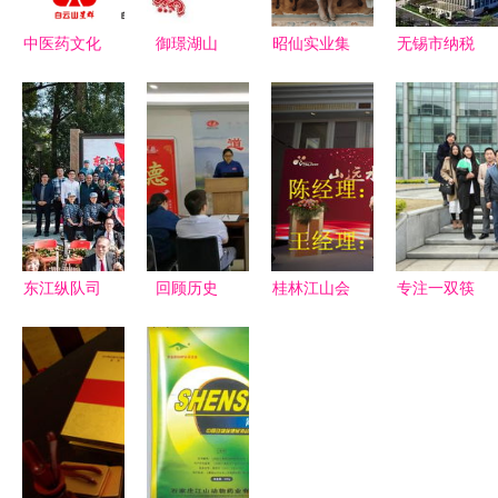
中医药文化
御璟湖山
昭仙实业集
无锡市纳税
闪耀世界舞
为城市人居
团双品牌产
百强企业名
台 广药集
梦想而来，
品获马达加
单揭晓 江
团突破世界
江山集团铸
斯加驻华使
阴企业占据
500强排名
就理想家园
馆推荐，江
十强半壁江
稳步上升
山集团战略
山，江山集
合作深化国
团表现亮眼
际布局
东江纵队司
回顾历史
桂林江山会
专注一双筷
令部旧址复
传承文化
议会展 专
子，独霸一
原陈列展焕
江山重工集
业会议策划
片江山——
新亮相 重
团成功举
与执行专家
共创会企业
现78年前红
办“江山文
走访之杭州
色记忆
化传承”专
双枪江山集
场道德讲堂
团