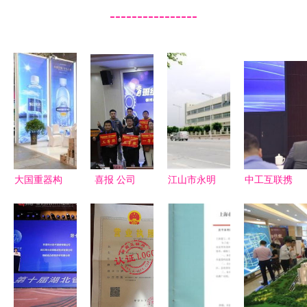
----------------
大国重器构
喜报 公司
江山市永明
中工互联携
筑发展平
班组长获奖
五金塑料厂
手江山变压
台，民营企
超半壁江
公司简介
器，全球首
业雄踞经济
山，江山集
发电力AI智
半壁江山
团硕果累累
变工业大模
——以江山
型
集团为例