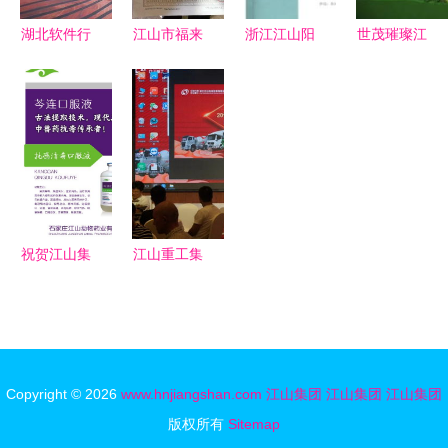
湖北软件行
江山市福来
浙江江山阳
世茂璀璨江
业营收规模
林木制品厂
明塑业制品
山震撼亮相
超2553亿
依托江山集
厂团购体验
丽水，城市
元，稳占中
团优势，打
点评
展厅验资火
部半壁江山
造绿色产业
爆开启
典范
祝贺江山集
江山重工集
团张家口地
团专用车公
区无抗养殖
司光彩店盛
推广会圆满
大开业，江
成功
山集团再添
Copyright © 2026
www.hnjiangshan.com
江山集团
江山集团
江山集团
新篇章
版权所有
Sitemap