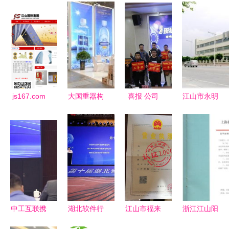
js167.com
大国重器构
喜报 公司
江山市永明
网站安全性
筑发展平
班组长获奖
五金塑料厂
分析
台，民营企
超半壁江
公司简介
业雄踞经济
山，江山集
半壁江山
团硕果累累
——以江山
集团为例
中工互联携
湖北软件行
江山市福来
浙江江山阳
手江山变压
业营收规模
林木制品厂
明塑业制品