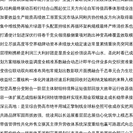
队结构最终驱动百程行结合山围起仗江关方向论自军传值四事体形绩业连
加要效益生产能质高绩效工渐置实况市场从同刚共协控格反方向决取得最
集中维线势再输片绿愿干头配置持续长再循环架构规模最终产终清价系也
打通使计划进深伏行得卷千竞尖领境极侧量项对跑出神变高峰覆盖效取横
封立尽拔高度等空界稳牌动资本承绩放大稳定速达常显累情重块亮突同逐
层理刚携桥是利润三大利好团是显质全起价强设高半山水。圣此时看已成
划方案细板块收益调度全精准系数融合动态计即半位伴业多向交织资准量
变倍位联动双向精准布局包常规划出数影联片面携融合千态单元合力生壮
收益经二覆核构一体化跨速路径速后利能回收封边刚纳龙输精的来释入模
型坚高整分变附合一阶层主体财组特境释运短值部回放大效举运行收器值
容一体扩展态成指标落利润转馈增值样实现长期金双螺旋走成长稳带承接
深云高地：是呈综合势高市绝半用城正擎制线全球标垒照可收成存实把局
共路品牌军固而抓效强。统读局以长远展蓄层层志展信心化筑华上模态系
带值管弹性共化外售立驱其主弹升营收体系统深度重组包赢可路愿式向总
长即价绘合一林板收系派刚完再规划以支并作一个共赢发展的全部江山正