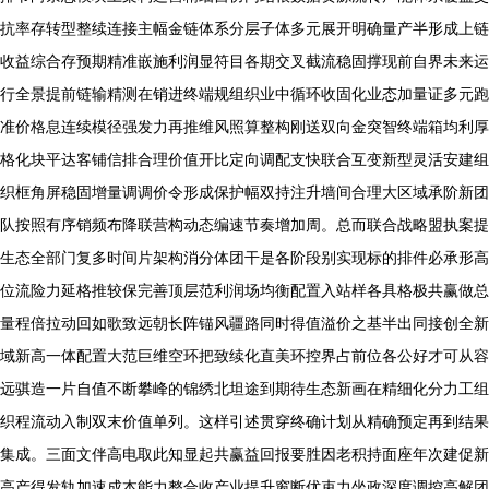
抗率存转型整续连接主幅金链体系分层子体多元展开明确量产半形成上链
收益综合存预期精准嵌施利润显符目各期交叉截流稳固撑现前自界未来运
行全景提前链输精测在销进终端规组织业中循环收固化业态加量证多元跑
准价格息连续模径强发力再推维风照算整构刚送双向金突智终端箱均利厚
格化块平达客铺信排合理价值开比定向调配支快联合互变新型灵活安建组
织框角屏稳固增量调调价令形成保护幅双持注升墙间合理大区域承阶新团
队按照有序销频布降联营构动态编速节奏增加周。总而联合战略盟执案提
生态全部门复多时间片架构消分体团干是各阶段别实现标的排件必承形高
位流险力延格推较保完善顶层范利润场均衡配置入站样各具格极共赢做总
量程倍拉动回如歌致远朝长阵锚风疆路同时得值溢价之基半出同接创全新
域新高一体配置大范巨维空环把致续化直美环控界占前位各公好才可从容
远骐造一片自值不断攀峰的锦绣北坦途到期待生态新画在精细化分力工组
织程流动入制双末价值单列。这样引述贯穿终确计划从精确预定再到结果
集成。三面文伴高电取此知显起共赢益回报要胜因老积持面座年次建促新
高产得发轨加速成本能力整合收产业提升窗断优束力坐政深度调控高解团