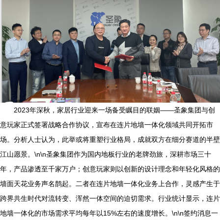
2023年深秋，家居行业迎来一场备受瞩目的联姻——圣象集团与创
意玩家正式签署战略合作协议，宣布在连片地墙一体化领域共同开拓市
场。分析人士认为，此举或将重塑行业格局，成就双方在细分赛道的半壁
江山愿景。\n\n圣象集团作为国内地板行业的老牌劲旅，深耕市场三十
年，产品渗透至千家万户；创意玩家则以创新的设计理念和年轻化风格的
墙面天花业务声名鹊起。二者在连片地墙一体化业务上合作，灵感产生于
跨界共生时代对流转变、浑然一体空间的迫切需求。行业统计显示，连片
地墙一体化的市场需求平均每年以15%左右的速度增长。\n\n签约消息一