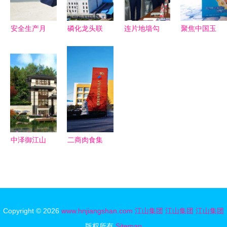
行业标杆
安全生产月
磷化龙头联
连片地墙勾
聚焦中国玉
演练不松
袂而动 解
勒半壁江山
米油未来发
懈，防线筑
析220亿大
圣象集团与
展高峰论
心间——江
手笔如何重
创意玩家的
坛:"零反"势
山重工集团
塑江山瓮福
战略共舞
不可挡
上演火灾应
循环经济新
急救援实景
图景
演练
中泽御江山
二商肉食集
城央生活新
团获评AA
地标，江山
主体信用评
集团匠心之
级，江山集
作
团再添信誉
Copyright © 2026
www.hnjiangshan.com
江山集团
江山集团
江山集团
基石
版权所有
Sitemap