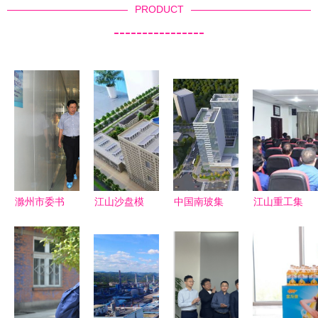
PRODUCT
----------------
滁州市委书
江山沙盘模
中国南玻集
江山重工集
记江山一行
型制作 以
团重点项目
团主要领导
深入我集团
精工诠释宏
揭秘 江山
调整 开启
调研指导工
伟蓝图——
集团的绿色
新篇章的高
作
江删集团专
建筑革命
层变动分析
业服务引领