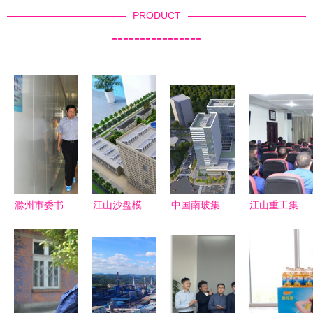
PRODUCT
----------------
滁州市委书
江山沙盘模
中国南玻集
江山重工集
记江山一行
型制作 以
团重点项目
团主要领导
深入我集团
精工诠释宏
揭秘 江山
调整 开启
调研指导工
伟蓝图——
集团的绿色
新篇章的高
作
江删集团专
建筑革命
层变动分析
业服务引领