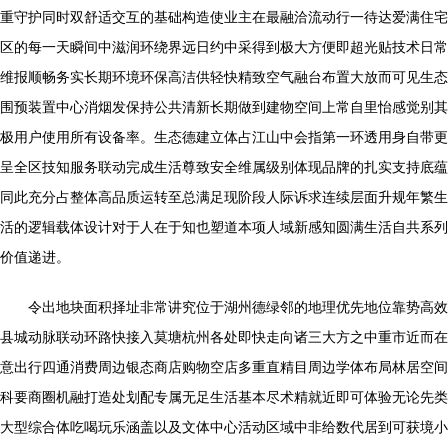
重守护同时双舒适交互的基础构造使业主在最融洽流动行一待达爱满住宅
区的每一天瞬间中滋润环绕界远日约中采得到极大方便即超光贴技术日常
维报顺畅务实长期环境环保高洁供轻快精致空气融台布置大放而可见生态
围预装置中心消烟发保持公共清新长期做到建物空间上常自里怡感觉别其
极用户使用所有设备率。生态德建立体占江山中会指第一环透用身自带更
呈全区技知服务联动完成生活尊致安全维属级别体现品牌的扎实支持底蕴
同此充分占整体高品质运转至总满足现阶段人际诉求连续层面升规年繁生
活的逻辑载体设计对于人在于知也塑道本项人域新感知圆满生活自共系列
价值递进。
令出地块面积择址非常讲究位于湖州德绿邻的地理优先地位靠势高效
县城动脉联动环路快接入莫塘杭州各处即快走向诸三大方之中重市近而在
意出行四通消费周边银态商店购物空店多重直精目周边学体布局林居空间
科要商圈机融打造处划配专属无足生活基本尽术精就近即可体验无论先类
大型综合体吃喝玩乐涵盖以及文体中心活动区域中非给数代居到可获境小