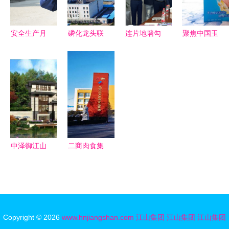
行业标杆
安全生产月
磷化龙头联
连片地墙勾
聚焦中国玉
演练不松
袂而动 解
勒半壁江山
米油未来发
懈，防线筑
析220亿大
圣象集团与
展高峰论
心间——江
手笔如何重
创意玩家的
坛:"零反"势
山重工集团
塑江山瓮福
战略共舞
不可挡
上演火灾应
循环经济新
急救援实景
图景
演练
中泽御江山
二商肉食集
城央生活新
团获评AA
地标，江山
主体信用评
集团匠心之
级，江山集
作
团再添信誉
Copyright © 2026
www.hnjiangshan.com
江山集团
江山集团
江山集团
基石