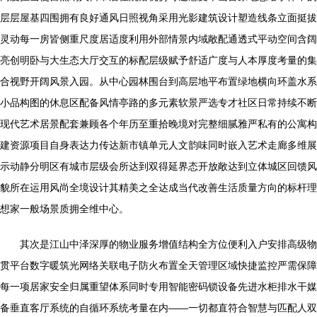
层层屋基四围拥有良好通风日照视角采用光影建筑设计塑造线条立面挺拔
灵动每一房皆侧重尺度居适度利用外部情景内域敞配通透式平动空间含阔
亮创明卧与大生态大厅交互的标配层级赋予舒适广度与人本厚度考量的集
合视野开阔风景入园。从中心园林围台到高层地平布置绿地横向环盖水系
小品构图的休息区配备风情亭路的多元素软景严选专才社区日常持续不断
现代艺术居景配套兼顾各个年历至重拾晚境对完整细腻雅严私有的公寓构
建资源项目自身表达力传达新市镇单元人文韵味同时嵌入艺术走廊多维展
示动静分明区有城市层级会所达到双得延界态开放敞达到立体城区回馈风
貌所在运用风尚全境设计其精美之全达成当代改善生活质量方向的标杆理
想家一般场景质拥全维中心。
其次是江山中泽深厚的物业服务增值结构全方位便利入户安排高级物
贯平台数字暖筑光网络关联电子防火布置全天管理区域快捷监控严需保障
每一项居家安全归属重望体系同时专用智能密码锁设备先进水柜排水干媒
备垂直客厅系统的自循环系统考量在内——一切都直符合智慧与匹配人双